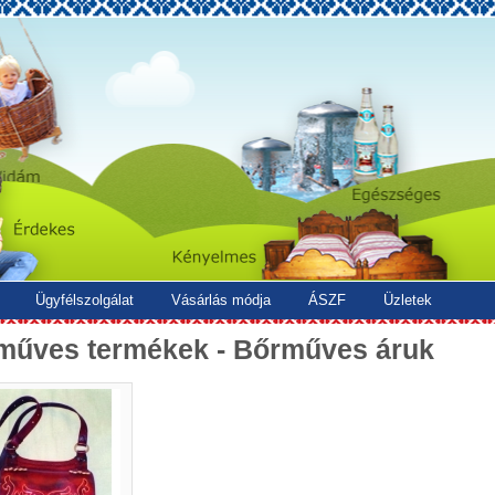
Ügyfélszolgálat
Vásárlás módja
ÁSZF
Üzletek
műves termékek - Bőrműves áruk