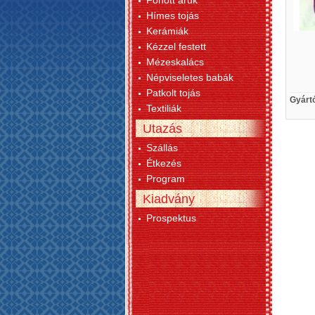
Fonott áruk
Hímes tojás
Kerámiák
Kézzel festett
Mézeskalács
Népviseletes babák
Patkolt tojás
Gyárt
Textiliák
Utazás
Szállás
Étkezés
Program
Kiadvány
Prospektus