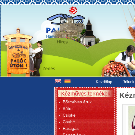
Kezdőlap
Rólunk
Kézműves termékek
Kéz
Bőrműves áruk
Bútor
Csipke
Csuhé
Faragás