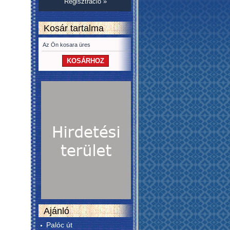
Regisztráció »
Kosár tartalma
Az Ön kosara üres
KOSÁRHOZ
Ajánló
Palóc út