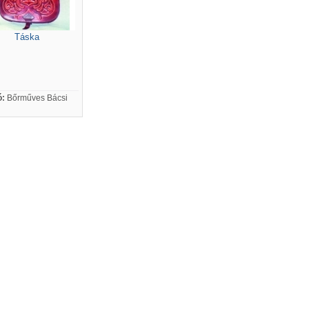
Táska
ó:
Bőrműves Bácsi