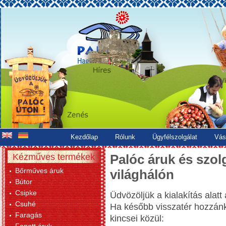
Kezdőlap
Rólunk
Ügyfélszolgálat
Vás
Kézműves termékek
Palóc áruk és szolg
Bőrműves áruk
világhálón
Bútor
Csipke
Üdvözöljük a kialakítás alatt
Csuhé
Ha később visszatér hozzánk
Faragás
kincsei közül: