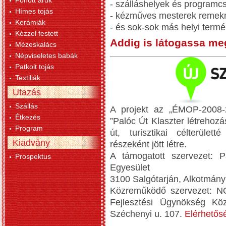
Fonott áruk
- szálláshelyek és program
Hímes tojás
- kézműves mesterek remek
Kerámiák
- és sok-sok más helyi termé
Kézzel festett
Addig is látogassa m
Mézeskalács
Népviseletes babák
Patkolt tojás
Textiliák
Utazás
Szállás
A projekt az „ÉMOP-2008-2.
Étkezés
”Palóc Út Klaszter létrehozá
Program
út, turisztikai célterület
Kiadvány
részeként jött létre.
A támogatott szervezet: Pa
Prospektus
Egyesület
3100 Salgótarján, Alkotmány
Közreműködő szervezet: N
Fejlesztési Ügynökség Köz
Széchenyi u. 107.
Elérhetős