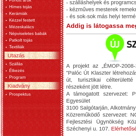
Fonott áruk
- szálláshelyek és program
Hímes tojás
- kézműves mesterek remek
Kerámiák
- és sok-sok más helyi termé
Kézzel festett
Addig is látogassa m
Mézeskalács
Népviseletes babák
Patkolt tojás
Textiliák
Utazás
Szállás
A projekt az „ÉMOP-2008-2.
Étkezés
”Palóc Út Klaszter létrehozá
Program
út, turisztikai célterület
Kiadvány
részeként jött létre.
A támogatott szervezet: Pa
Prospektus
Egyesület
3100 Salgótarján, Alkotmány
Közreműködő szervezet: N
Fejlesztési Ügynökség Köz
Széchenyi u. 107.
Elérhetős