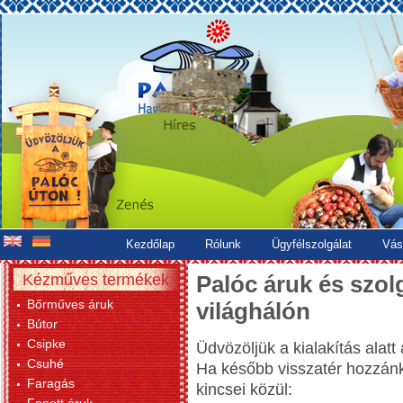
Kezdőlap
Rólunk
Ügyfélszolgálat
Vás
Kézműves termékek
Palóc áruk és szolg
Bőrműves áruk
világhálón
Bútor
Csipke
Üdvözöljük a kialakítás alatt
Csuhé
Ha később visszatér hozzánk
Faragás
kincsei közül: